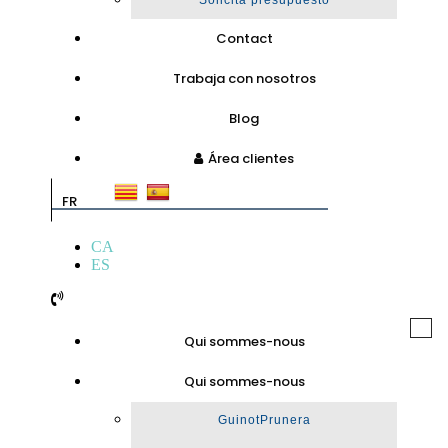
Solicita presupuesto
Contact
Trabaja con nosotros
Blog
Área clientes
FR
CA
ES
Togg
Qui sommes-nous
navi
Qui sommes-nous
GuinotPrunera