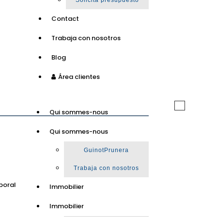
Solicita presupuesto
Contact
Trabaja con nosotros
Blog
Área clientes
Toggle
Qui sommes-nous
navigation
Qui sommes-nous
GuinotPrunera
Trabaja con nosotros
poral
Immobilier
Immobilier