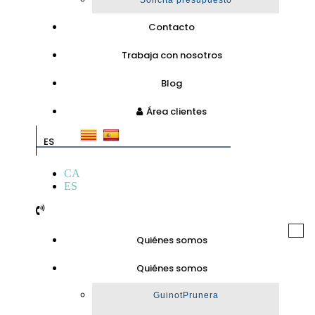
Solicita presupuesto
Contacto
Trabaja con nosotros
Blog
Área clientes
ES
CA
ES
Togg
Quiénes somos
navi
Quiénes somos
GuinotPrunera