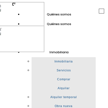
Togg
Quiénes somos
navi
Quiénes somos
GuinotPrunera
Inmobiliaria
Inmobiliaria
Inmobiliaria
Servicios
Comprar
Alquilar
Alquiler temporal
Obra nueva