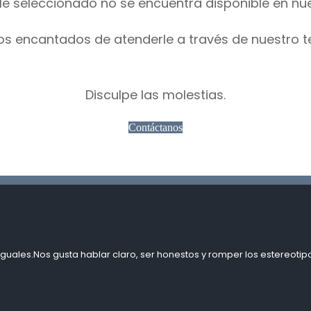
le seleccionado no se encuentra disponible en nu
os encantados de atenderle a través de nuestro t
Disculpe las molestias.
Contáctanos
guales.Nos gusta hablar claro, ser honestos y romper los estereotipo