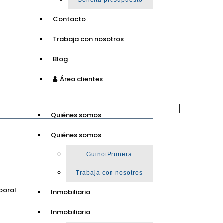
Solicita presupuesto
Contacto
Trabaja con nosotros
Blog
Área clientes
Toggle
Quiénes somos
navigation
Quiénes somos
GuinotPrunera
Trabaja con nosotros
poral
Inmobiliaria
Inmobiliaria