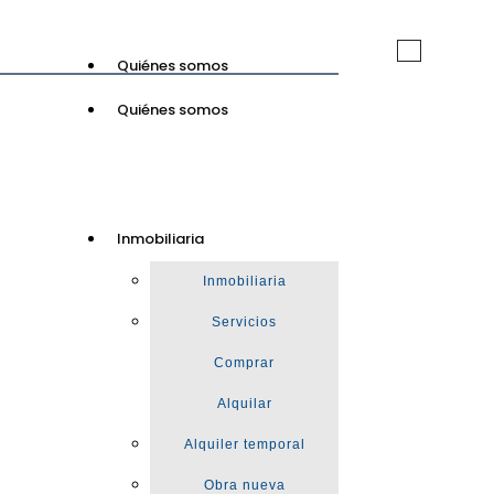
Toggle
Quiénes somos
navigation
Quiénes somos
GuinotPrunera
Inmobiliaria
Inmobiliaria
Inmobiliaria
Servicios
Comprar
Alquilar
Alquiler temporal
Obra nueva