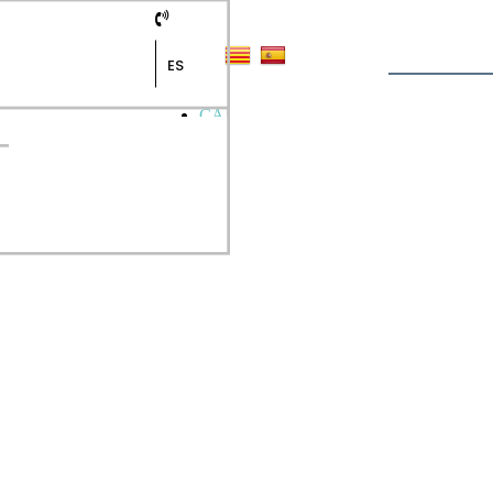
ES
CA
ES