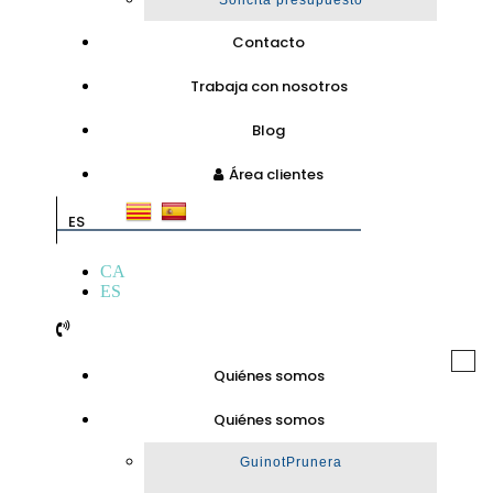
Solicita presupuesto
Contacto
Trabaja con nosotros
Blog
Área clientes
ES
CA
ES
Togg
Quiénes somos
navi
Quiénes somos
GuinotPrunera