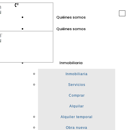
Togg
Quiénes somos
navi
Quiénes somos
GuinotPrunera
Inmobiliaria
Inmobiliaria
Inmobiliaria
Servicios
Comprar
Alquilar
Alquiler temporal
Obra nueva