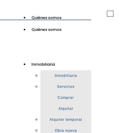
Toggle
Quiénes somos
navigation
Quiénes somos
GuinotPrunera
Inmobiliaria
Inmobiliaria
Inmobiliaria
Servicios
Comprar
Alquilar
Alquiler temporal
Obra nueva