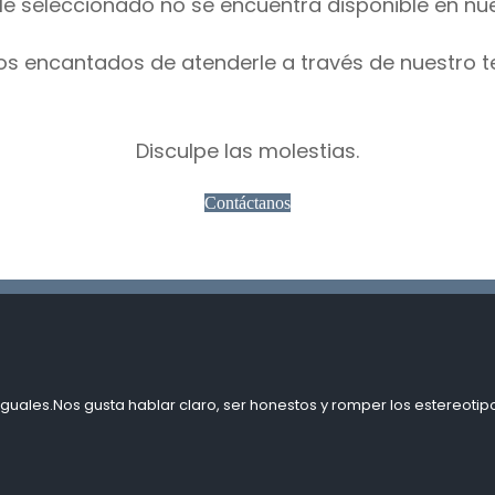
le seleccionado no se encuentra disponible en nu
os encantados de atenderle a través de nuestro t
Disculpe las molestias.
Contáctanos
guales.Nos gusta hablar claro, ser honestos y romper los estereotipo