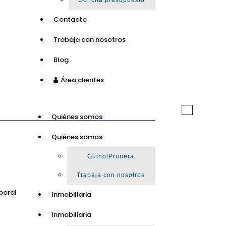
Solicita presupuesto
Contacto
Trabaja con nosotros
Blog
Área clientes
Toggle
Quiénes somos
navigation
Quiénes somos
GuinotPrunera
Trabaja con nosotros
poral
Inmobiliaria
Inmobiliaria