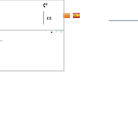
ES
CA
ES