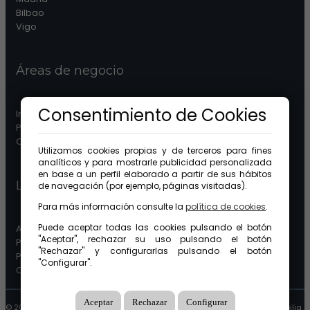
Bilbao
Vigo
Áreas de negocio
Consentimiento de Cookies
Inmobiliaria
Patrimonios
Comunidades
Utilizamos cookies propias y de terceros para fines
analíticos y para mostrarle publicidad personalizada
en base a un perfil elaborado a partir de sus hábitos
Legal
de navegación (por ejemplo, páginas visitadas).
Para más información consulte la
política de cookies
.
Puede aceptar todas las cookies pulsando el botón
Aviso legal
"Aceptar", rechazar su uso pulsando el botón
Protección de datos
"Rechazar" y configurarlas pulsando el botón
Política de cookies
"Configurar".
Canal ético
Aceptar
Rechazar
Configurar
© 2026 GuinotPrunera Todos los derechos reservados |
Creado con Mobilia