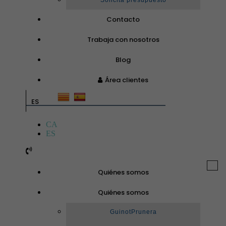
Solicita presupuesto
Contacto
Trabaja con nosotros
Blog
Área clientes
ES
CA
ES
Togg
Quiénes somos
navi
Quiénes somos
GuinotPrunera