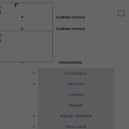
Togg
Quiénes somos
navi
Quiénes somos
GuinotPrunera
Inmobiliaria
Inmobiliaria
Inmobiliaria
Servicios
Comprar
Alquilar
Alquiler temporal
Obra nueva