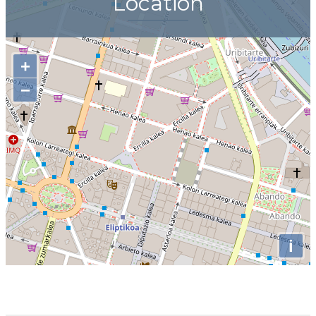
Location
+
−
i