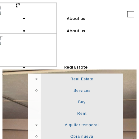
Togg
About us
navi
About us
GuinotPrunera
Real Estate
Real Estate
Real Estate
Services
Buy
Rent
Alquiler temporal
Obra nueva