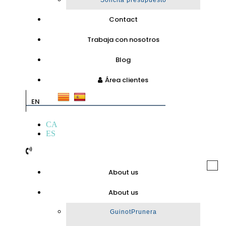
Solicita presupuesto
Contact
Trabaja con nosotros
Blog
Área clientes
EN
CA
ES
Togg
About us
navi
About us
GuinotPrunera