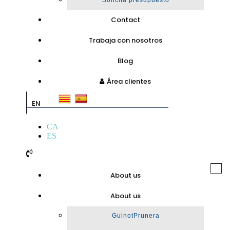
Solicita presupuesto
Contact
Trabaja con nosotros
Blog
Área clientes
EN
CA
ES
Togg
About us
navi
About us
GuinotPrunera