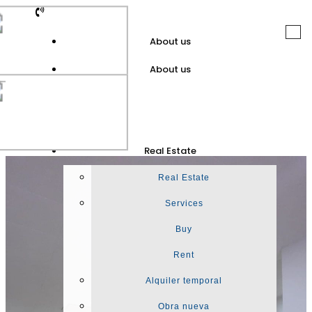
Togg
About us
navi
About us
GuinotPrunera
Real Estate
Real Estate
Real Estate
Services
Buy
Rent
Alquiler temporal
Obra nueva