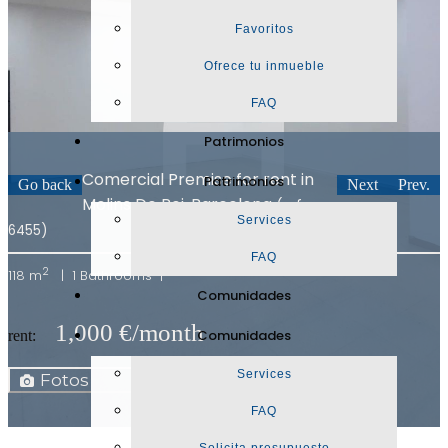
Favoritos
Ofrece tu inmueble
FAQ
Patrimonios
Comercial Premise for rent in
Patrimonios
Go back
Next
Prev.
Molins De Rei, Barcelona
(ref.
Services
6455)
FAQ
2
118 m
|
1 Bathrooms |
Comunidades
1,000 €/month
Comunidades
rent:
Map
Services
Fotos
Ficha
FAQ