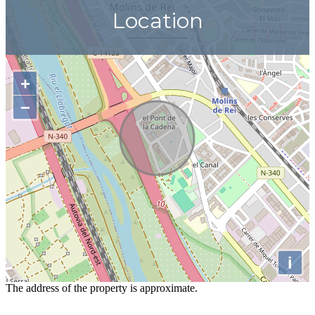
Location
+
−
i
The address of the property is approximate.