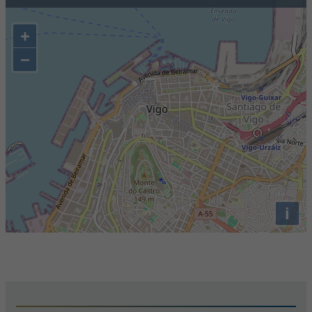
+
−
i