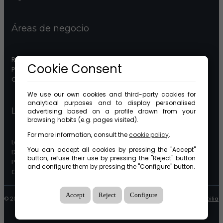
Áreas de negocio
Real Estate
Cookie Consent
Patrimonios
Comunidades
We use our own cookies and third-party cookies for
analytical purposes and to display personalised
Legal
advertising based on a profile drawn from your
browsing habits (e.g. pages visited).
For more information, consult the
cookie policy
.
Legal advice
You can accept all cookies by pressing the "Accept"
Data protection
button, refuse their use by pressing the "Reject" button
Política de cookies
and configure them by pressing the "Configure" button.
Canal ético
Accept
Reject
Configure
© 2026 GuinotPrunera Todos los derechos reservados |
Designed by Mobilia