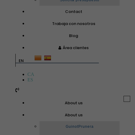
Solicita presupuesto
Contact
Trabaja con nosotros
Blog
Área clientes
EN
CA
ES
Togg
About us
navi
About us
GuinotPrunera