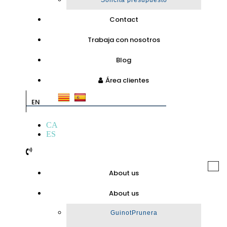
Solicita presupuesto
Contact
Trabaja con nosotros
Blog
Área clientes
EN
CA
ES
Togg
About us
navi
About us
GuinotPrunera