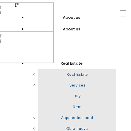
Togg
About us
navi
About us
GuinotPrunera
Real Estate
Real Estate
Real Estate
Services
Buy
Rent
Alquiler temporal
Obra nueva