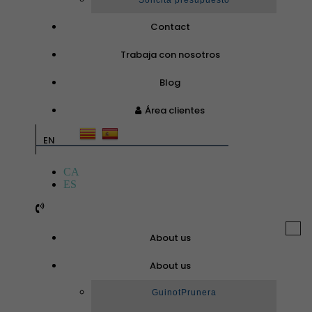
Solicita presupuesto
Contact
Trabaja con nosotros
Blog
Área clientes
EN
CA
ES
Togg
About us
navi
About us
GuinotPrunera