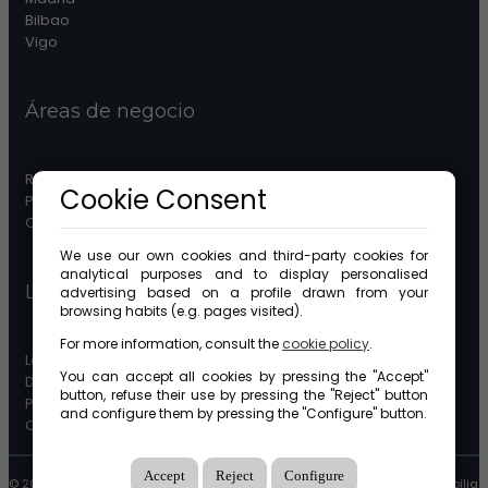
Bilbao
Vigo
Áreas de negocio
Real Estate
Cookie Consent
Patrimonios
Comunidades
We use our own cookies and third-party cookies for
analytical purposes and to display personalised
Legal
advertising based on a profile drawn from your
browsing habits (e.g. pages visited).
For more information, consult the
cookie policy
.
Legal advice
You can accept all cookies by pressing the "Accept"
Data protection
button, refuse their use by pressing the "Reject" button
Política de cookies
and configure them by pressing the "Configure" button.
Canal ético
Accept
Reject
Configure
© 2026 GuinotPrunera Todos los derechos reservados |
Designed by Mobilia