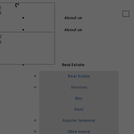
Togg
About us
navi
About us
GuinotPrunera
Real Estate
Real Estate
Real Estate
Services
Buy
Rent
Alquiler temporal
Obra nueva