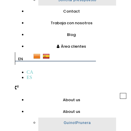
Solicita presupuesto
Contact
Trabaja con nosotros
Blog
Área clientes
EN
CA
ES
Togg
About us
navi
About us
GuinotPrunera