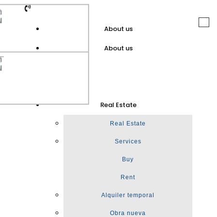
Togg
About us
navi
About us
GuinotPrunera
Real Estate
Real Estate
Real Estate
Services
Buy
Rent
Alquiler temporal
Obra nueva