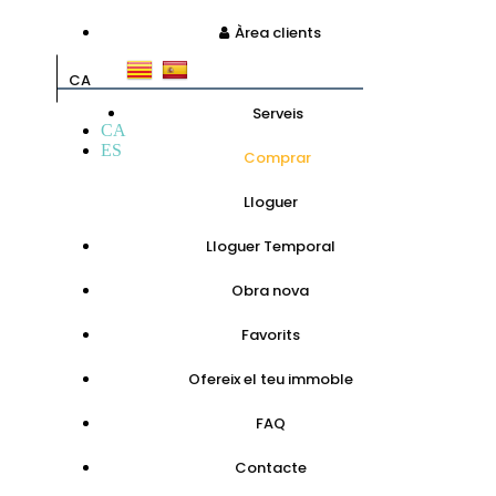
Àrea clients
CA
Serveis
CA
ES
Comprar
Lloguer
Lloguer Temporal
Obra nova
Favorits
Ofereix el teu immoble
FAQ
Contacte