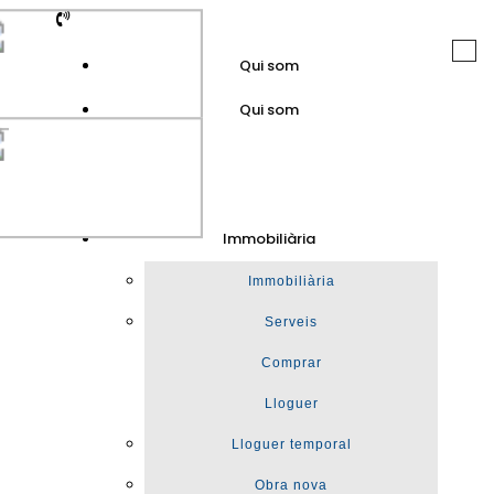
Togg
Qui som
navi
Qui som
GuinotPrunera
Immobiliària
Immobiliària
Immobiliària
Serveis
Comprar
Lloguer
Lloguer temporal
Obra nova