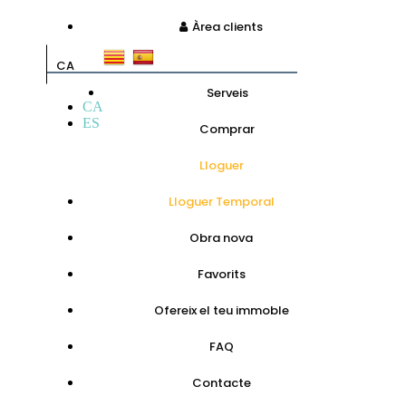
Àrea clients
CA
Serveis
CA
ES
Comprar
Lloguer
Lloguer Temporal
Obra nova
Favorits
Ofereix el teu immoble
FAQ
Contacte