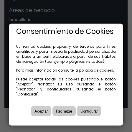
Áreas de negocio
Inmobiliaria
Patrimonios
Consentimiento de Cookies
Comunidades
Legal
Utilizamos cookies propias y de terceros para fines
analíticos y para mostrarle publicidad personalizada
Aviso legal
en base a un perfil elaborado a partir de sus hábitos
Protección de datos
de navegación (por ejemplo, páginas visitadas).
Política de cookies
Para más información consulte la
política de cookies
.
Canal ético
Puede aceptar todas las cookies pulsando el botón
"Aceptar", rechazar su uso pulsando el botón
© 2026 GuinotPrunera Todos los derechos reservados |
"Rechazar" y configurarlas pulsando el botón
Creado con Mobilia
"Configurar".
Aceptar
Rechazar
Configurar