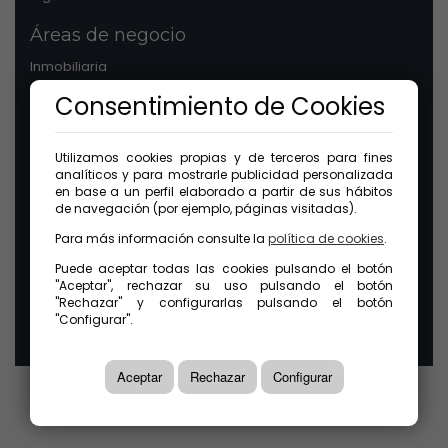
Áreas de negocio
Inmobiliaria
Patrimonios
Consentimiento de Cookies
Comunidades
Legal
Utilizamos cookies propias y de terceros para fines
analíticos y para mostrarle publicidad personalizada
Aviso legal
en base a un perfil elaborado a partir de sus hábitos
Protección de datos
de navegación (por ejemplo, páginas visitadas).
Política de cookies
Para más información consulte la
política de cookies
.
Canal ético
Puede aceptar todas las cookies pulsando el botón
"Aceptar", rechazar su uso pulsando el botón
© 2026 GuinotPrunera Todos los derechos reservados |
"Rechazar" y configurarlas pulsando el botón
Creado con Mobilia
"Configurar".
Aceptar
Rechazar
Configurar