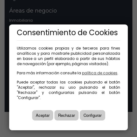
Áreas de negocio
Inmobiliaria
Patrimonios
Consentimiento de Cookies
Comunidades
Legal
Utilizamos cookies propias y de terceros para fines
analíticos y para mostrarle publicidad personalizada
Aviso legal
en base a un perfil elaborado a partir de sus hábitos
Protección de datos
de navegación (por ejemplo, páginas visitadas).
Política de cookies
Para más información consulte la
política de cookies
.
Canal ético
Puede aceptar todas las cookies pulsando el botón
"Aceptar", rechazar su uso pulsando el botón
© 2026 GuinotPrunera Todos los derechos reservados |
"Rechazar" y configurarlas pulsando el botón
Creado con Mobilia
"Configurar".
Aceptar
Rechazar
Configurar