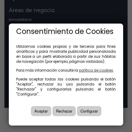
Áreas de negocio
Inmobiliaria
Patrimonios
Consentimiento de Cookies
Comunidades
Legal
Utilizamos cookies propias y de terceros para fines
analíticos y para mostrarle publicidad personalizada
Aviso legal
en base a un perfil elaborado a partir de sus hábitos
Protección de datos
de navegación (por ejemplo, páginas visitadas).
Política de cookies
Para más información consulte la
política de cookies
.
Canal ético
Puede aceptar todas las cookies pulsando el botón
"Aceptar", rechazar su uso pulsando el botón
© 2026 GuinotPrunera Todos los derechos reservados |
"Rechazar" y configurarlas pulsando el botón
Creado con Mobilia
"Configurar".
Aceptar
Rechazar
Configurar