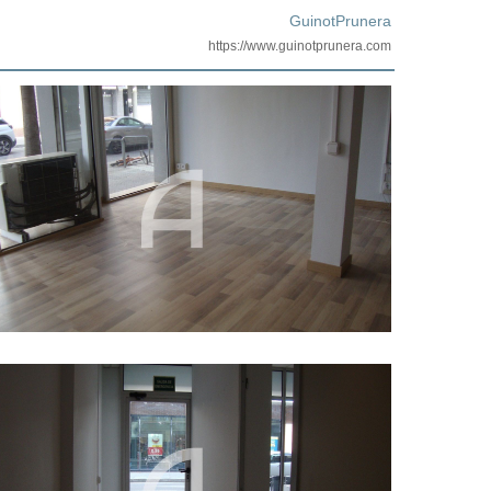
GuinotPrunera
https://www.guinotprunera.com