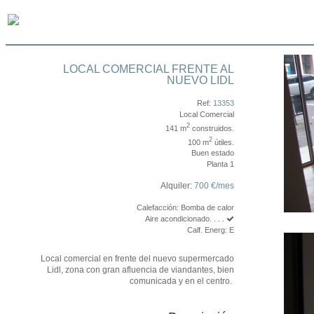
LOCAL COMERCIAL FRENTE AL
NUEVO LIDL
Ref:
13353
Local Comercial
2
141 m
construidos.
2
100 m
útiles.
Buen estado
Planta 1
Alquiler:
700 €/mes
Calefacción: Bomba de calor
Aire acondicionado. . . .
Calf. Energ: E
Local comercial en frente del nuevo supermercado
Lidl, zona con gran afluencia de viandantes, bien
comunicada y en el centro.