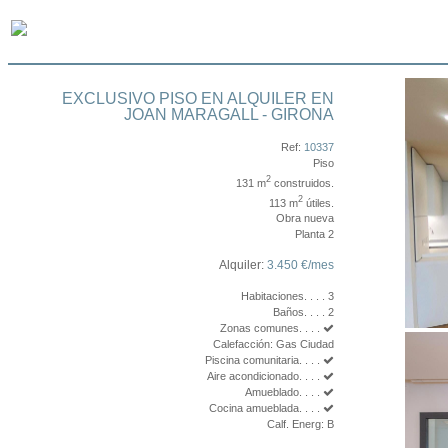
EXCLUSIVO PISO EN ALQUILER EN
JOAN MARAGALL - GIRONA
Ref:
10337
Piso
2
131 m
construidos.
2
113 m
útiles.
Obra nueva
Planta 2
Alquiler:
3.450 €/mes
Habitaciones. . . . 3
Baños. . . . 2
Zonas comunes. . . .
Calefacción: Gas Ciudad
Piscina comunitaria. . . .
Aire acondicionado. . . .
Amueblado. . . .
Cocina amueblada. . . .
Calf. Energ: B